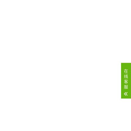
在
线
客
服