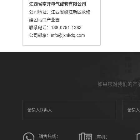
江西省南开电气成套有限公司
公司地址：江西省赣江新区永修
组团马口产业园
联系电话：138-0791-1282
公司邮箱：info@jxnkdq.com
如果您对我们的产
销售热线：
座机：